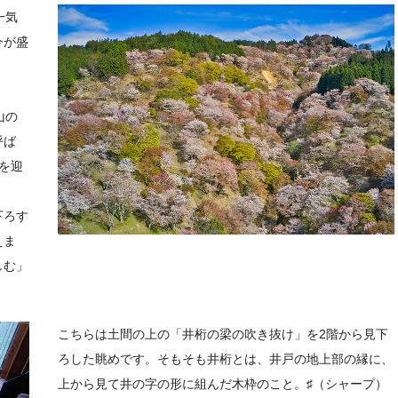
一気
今が盛
山の
呼ば
を迎
下ろす
えま
しむ」
こちらは土間の上の「井桁の梁の吹き抜け」を2階から見下
ろした眺めです。そもそも井桁とは、井戸の地上部の縁に、
上から見て井の字の形に組んだ木枠のこと。♯（シャープ）