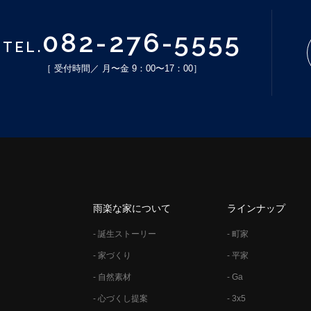
082-276-5555
TEL.
［ 受付時間／ 月〜金 9：00〜17：00］
雨楽な家について
ラインナップ
- 誕生ストーリー
- 町家
- 家づくり
- 平家
- 自然素材
- Ga
- 心づくし提案
- 3x5