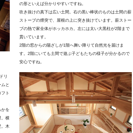
の形といえば分かりやすいですね。
吹き抜けの真下は広い土間。右の黒い棒状のものは土間の薪
ストーブの煙突で、屋根の上に突き抜けています。薪ストー
ブの熱で家全体がホッカホカ。左には太い大黒柱が2階まで
貫いています。
2階の窓からの陽ざしが1階へ舞い降りて自然光を届けま
す。2階にいても土間で遊ぶ子どもたちの様子が分かるので
安心ですね。
ドリ
ームと
ロフト
るかを
材。横
壁。木