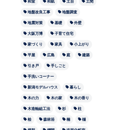
和室
和紙
土台
土間
地盤改良工事
地盤調査
地震対策
基礎
外壁
大阪万博
子育て住宅
家づくり
家具
小上がり
平屋
広島
庭
建築
引き戸
手しごと
手洗いコーナー
新潟モデルハウス
暮らし
木の力
木の家
木の香り
木造軸組工法
杉
柱
桧
森林浴
楠
樋