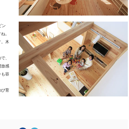
ビン
すね。
す。木
ので、
開放感
ンも容
のび育