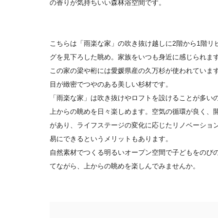
の香りが気持ちいい森林浴空間です。
こちらは「雨楽な家」の吹き抜け越しに2階から1階リ
グを見下ろした眺め。家族をいつも身近に感じられま
この家の梁や桁には愛媛県産の久万杉が使われていま
目が緻密でつやのある美しい杉材です。
「雨楽な家」は吹き抜けやロフトを設けることが多い
上からの眺めを日々楽しめます。空気の循環が良く、
があり、ライフステージの変化に応じたリノベーショ
易にできるというメリットもあります。
自然素材でつくる明るいオープン空間で子どもをのび
てながら、上からの眺めを楽しんでみませんか。