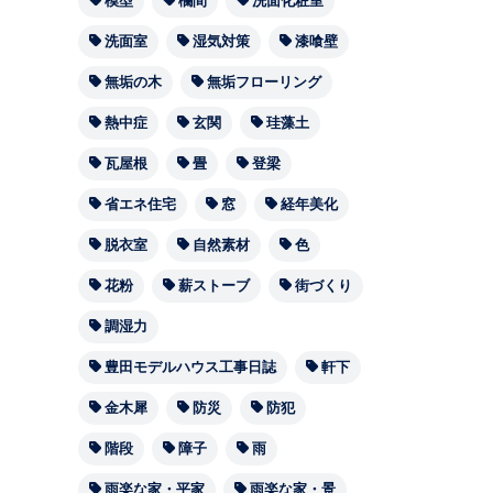
模型
欄間
洗面化粧室
洗面室
湿気対策
漆喰壁
無垢の木
無垢フローリング
熱中症
玄関
珪藻土
瓦屋根
畳
登梁
省エネ住宅
窓
経年美化
脱衣室
自然素材
色
花粉
薪ストーブ
街づくり
調湿力
豊田モデルハウス工事日誌
軒下
金木犀
防災
防犯
階段
障子
雨
雨楽な家・平家
雨楽な家・景