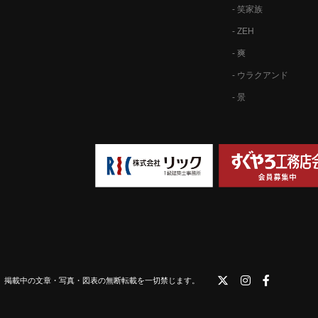
- 笑家族
- ZEH
- 爽
- ウラクアンド
- 景
 掲載中の文章・写真・図表の無断転載を一切禁じます。