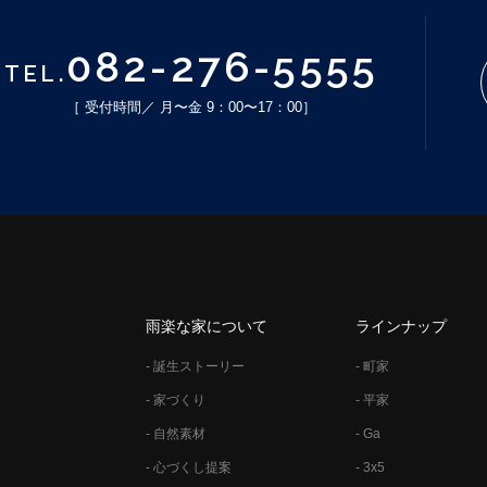
082-276-5555
TEL.
［ 受付時間／ 月〜金 9：00〜17：00］
雨楽な家について
ラインナップ
- 誕生ストーリー
- 町家
- 家づくり
- 平家
- 自然素材
- Ga
- 心づくし提案
- 3x5