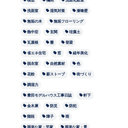
模型
欄間
洗面化粧室
洗面室
湿気対策
漆喰壁
無垢の木
無垢フローリング
熱中症
玄関
珪藻土
瓦屋根
畳
登梁
省エネ住宅
窓
経年美化
脱衣室
自然素材
色
花粉
薪ストーブ
街づくり
調湿力
豊田モデルハウス工事日誌
軒下
金木犀
防災
防犯
階段
障子
雨
雨楽な家・平家
雨楽な家・景