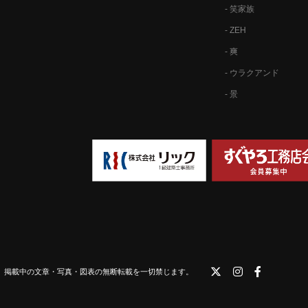
- 笑家族
- ZEH
- 爽
- ウラクアンド
- 景
 掲載中の文章・写真・図表の無断転載を一切禁じます。