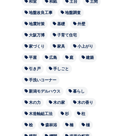
和室
和紙
土台
土間
地盤改良工事
地盤調査
地震対策
基礎
外壁
大阪万博
子育て住宅
家づくり
家具
小上がり
平屋
広島
庭
建築
引き戸
手しごと
手洗いコーナー
新潟モデルハウス
暮らし
木の力
木の家
木の香り
木造軸組工法
杉
柱
桧
森林浴
楠
樋