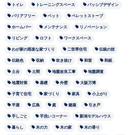
トイレ
トレーニングスペース
パッシブデザイン
バリアフリー
ペット
ペレットストーブ
ホームバー
メンテナンス
リノベーション
リビング
ロフト
ワークスペース
わが家の雨楽な家づくり
二世帯住宅
伝統の技
伝統色
収納
吹き抜け
和室
和紙
土台
土間
地盤改良工事
地盤調査
地震対策
基礎
外壁
大阪万博
子育て住宅
家づくり
家具
小上がり
平屋
広島
庭
建築
引き戸
手しごと
手洗いコーナー
新潟モデルハウス
暮らし
木の力
木の家
木の香り