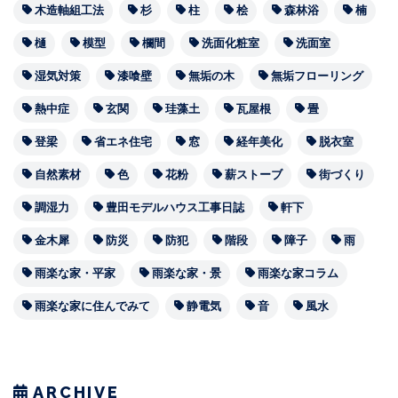
木造軸組工法
杉
柱
桧
森林浴
楠
樋
模型
欄間
洗面化粧室
洗面室
湿気対策
漆喰壁
無垢の木
無垢フローリング
熱中症
玄関
珪藻土
瓦屋根
畳
登梁
省エネ住宅
窓
経年美化
脱衣室
自然素材
色
花粉
薪ストーブ
街づくり
調湿力
豊田モデルハウス工事日誌
軒下
金木犀
防災
防犯
階段
障子
雨
雨楽な家・平家
雨楽な家・景
雨楽な家コラム
雨楽な家に住んでみて
静電気
音
風水
ARCHIVE