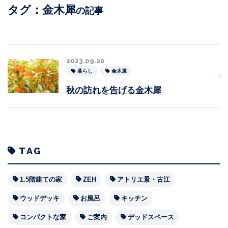
タグ：金木犀
の記事
2023.09.20
暮らし
金木犀
秋の訪れを告げる金木犀
TAG
1.5階建ての家
ZEH
アトリエ景・古江
ウッドデッキ
お風呂
キッチン
コンパクトな家
ご案内
デッドスペース